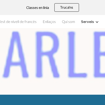
Truca'ns
Classes en línia
ip to main content
Skip to navigat
Test de nivell de francès
Enllaços
Qui som
Serveis