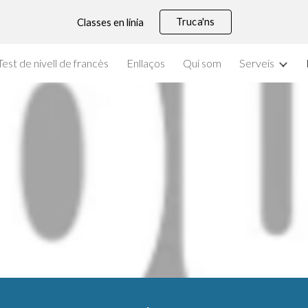
Truca'ns
Classes en línia
ip to main content
Skip to navigat
Test de nivell de francès
Enllaços
Qui som
Serveis